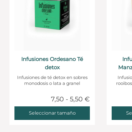
Infusiones Ordesano Té
Inf
detox
Manz
Infusiones de té detox en sobres
Infusi
monodosis o lata a granel
rooibo
7,50 - 5,50 €
Seleccionar tamaño
Se