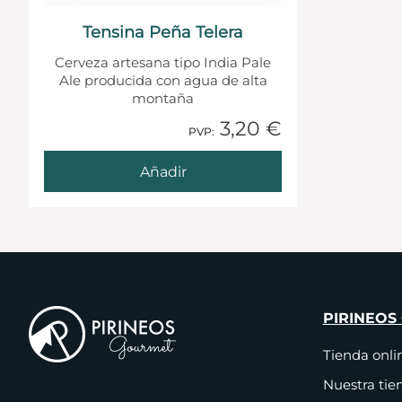
Tensina Peña Telera
Cerveza artesana tipo India Pale
Ale producida con agua de alta
montaña
3,20 €
1 Añadido
PVP:
Añadir
PIRINEOS
Tienda onli
Nuestra tie