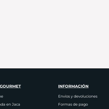
 GOURMET
INFORMACIÓN
ne
Envíos y devoluciones
nda en Jaca
Formas de pago