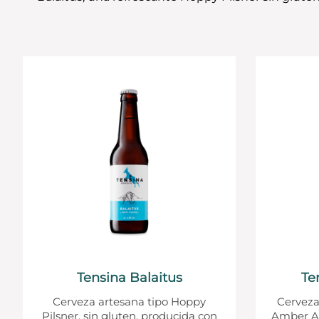
Tensina Balaitus
Te
Cerveza artesana tipo Hoppy
Cerveza
Pilsner, sin gluten, producida con
Amber Al